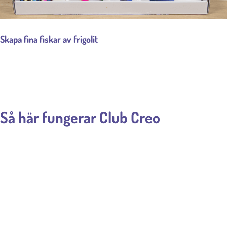
Skapa fina fiskar av frigolit
Så här fungerar Club Creo
1
PYSSEL BEKVÄMT HEM
För endast 59 kr ink. porto får du prova vårt Välkomstpaket med
roligt och kreativt pyssel till ditt barn. Därefter får du en gång i
månaden, ett nytt pysselpaket för bara 149 kr (+ frakt 29 kr). Du
får dina paket direkt hem!