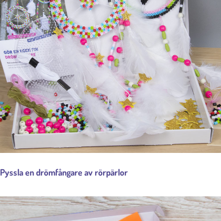
Pyssla en drömfångare av rörpärlor