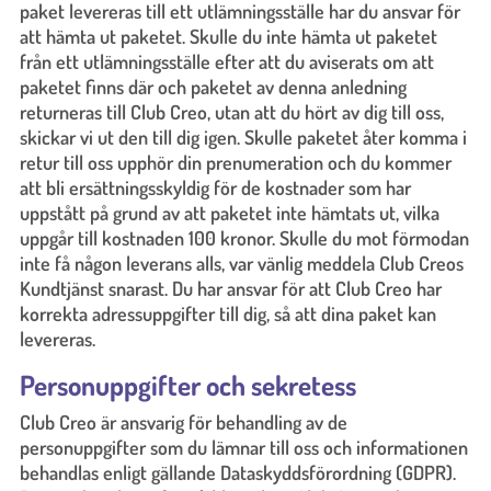
paket levereras till ett utlämningsställe har du ansvar för
att hämta ut paketet. Skulle du inte hämta ut paketet
från ett utlämningsställe efter att du aviserats om att
paketet finns där och paketet av denna anledning
returneras till Club Creo, utan att du hört av dig till oss,
skickar vi ut den till dig igen. Skulle paketet åter komma i
retur till oss upphör din prenumeration och du kommer
att bli ersättningsskyldig för de kostnader som har
uppstått på grund av att paketet inte hämtats ut, vilka
uppgår till kostnaden 100 kronor. Skulle du mot förmodan
inte få någon leverans alls, var vänlig meddela Club Creos
Kundtjänst snarast. Du har ansvar för att Club Creo har
korrekta adressuppgifter till dig, så att dina paket kan
levereras.
Personuppgifter och sekretess
Club Creo är ansvarig för behandling av de
personuppgifter som du lämnar till oss och informationen
behandlas enligt gällande Dataskyddsförordning (GDPR).