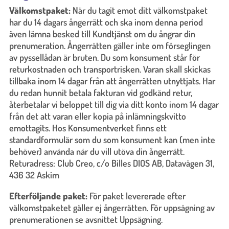
Välkomstpaket:
När du tagit emot ditt välkomstpaket
har du 14 dagars ångerrätt och ska inom denna period
även lämna besked till Kundtjänst om du ångrar din
prenumeration. Ångerrätten gäller inte om förseglingen
av pyssellådan är bruten. Du som konsument står för
returkostnaden och transportrisken. Varan skall skickas
tillbaka inom 14 dagar från att ångerrätten utnyttjats. Har
du redan hunnit betala fakturan vid godkänd retur,
återbetalar vi beloppet till dig via ditt konto inom 14 dagar
från det att varan eller kopia på inlämningskvitto
emottagits. Hos Konsumentverket finns ett
standardformulär som du som konsument kan (men inte
behöver) använda när du vill utöva din ångerrätt.
Returadress: Club Creo, c/o Billes DIOS AB, Datavägen 31,
436 32 Askim
Efterföljande paket:
För paket levererade efter
välkomstpaketet gäller ej ångerrätten. För uppsägning av
prenumerationen se avsnittet Uppsägning.