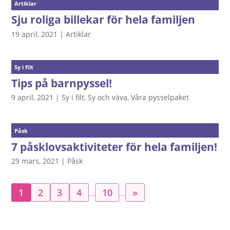
Artiklar
Sju roliga billekar för hela familjen
19 april, 2021
|
Artiklar
Sy i filt
Tips på barnpyssel!
9 april, 2021
|
Sy i filt
,
Sy och väva
,
Våra pysselpaket
Påsk
7 påsklovsaktiviteter för hela familjen!
29 mars, 2021
|
Påsk
1
2
3
4
10
»
...
...