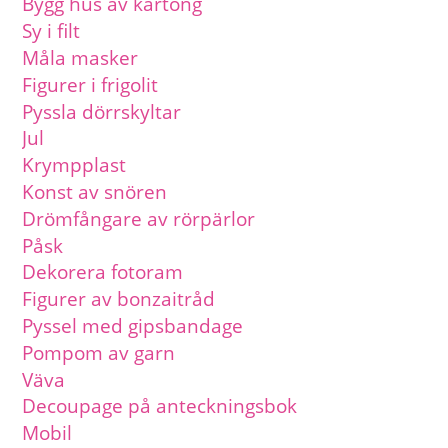
Bygg hus av kartong
Sy i filt
Måla masker
Figurer i frigolit
Pyssla dörrskyltar
Jul
Krympplast
Konst av snören
Drömfångare av rörpärlor
Påsk
Dekorera fotoram
Figurer av bonzaitråd
Pyssel med gipsbandage
Pompom av garn
Väva
Decoupage på anteckningsbok
Mobil