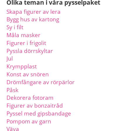
Olika teman i våra pysselpaket
Skapa figurer av lera
Bygg hus av kartong
Sy i filt
Måla masker
Figurer i frigolit
Pyssla dörrskyltar
Jul
Krympplast
Konst av snören
Drömfångare av rörpärlor
Påsk
Dekorera fotoram
Figurer av bonzaitråd
Pyssel med gipsbandage
Pompom av garn
Väva