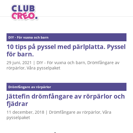
DIY - För vuxna och barn
10 tips på pyssel med pärlplatta. Pyssel
för barn.
29 juni, 2021
|
DIY - För vuxna och barn
,
Drömfångare av
rörpärlor
,
Våra pysselpaket
Drömfångare av rörpärlor
Jättefin drömfångare av rörpärlor och
fjädrar
11 december, 2018
|
Drömfångare av rörpärlor
,
Våra
pysselpaket