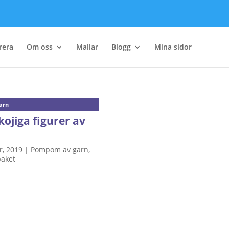
rera
Om oss
Mallar
Blogg
Mina sidor
arn
kojiga figurer av
, 2019
|
Pompom av garn
,
paket