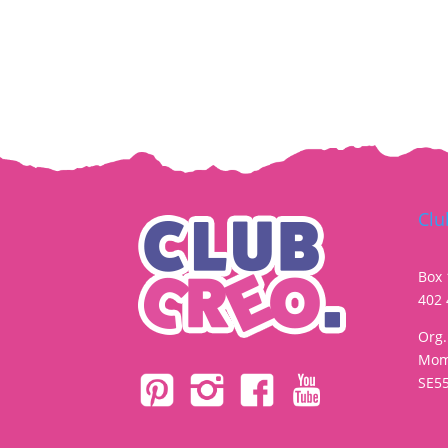
Clu
Box
402 
Org
Mom
SE5