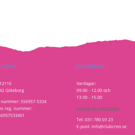
b Creo
Kundtjänst
 12116
Vardagar:
42 Göteborg
09.00 - 12.00 och
13.00 - 15.00
. nummer: 556957-5334
s reg. nummer:
Avvikande öppettider
56957533401
Tel: 031-780 03 23
E-post: info@clubcreo.se