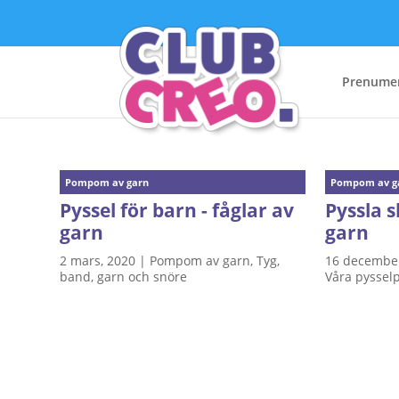
Prenume
Pompom av garn
Pompom av g
Pyssel för barn - fåglar av
Pyssla s
garn
garn
2 mars, 2020
|
Pompom av garn
,
Tyg,
16 december
band, garn och snöre
Våra pyssel