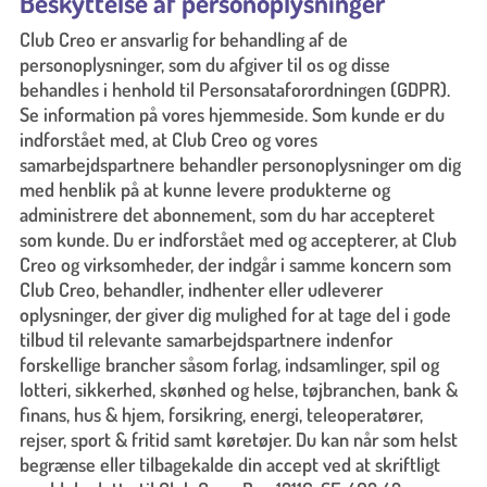
Beskyttelse af personoplysninger
Club Creo er ansvarlig for behandling af de
personoplysninger, som du afgiver til os og disse
behandles i henhold til Personsataforordningen (GDPR).
Se information på vores hjemmeside. Som kunde er du
indforstået med, at Club Creo og vores
samarbejdspartnere behandler personoplysninger om dig
med henblik på at kunne levere produkterne og
administrere det abonnement, som du har accepteret
som kunde. Du er indforstået med og accepterer, at Club
Creo og virksomheder, der indgår i samme koncern som
Club Creo, behandler, indhenter eller udleverer
oplysninger, der giver dig mulighed for at tage del i gode
tilbud til relevante samarbejdspartnere indenfor
forskellige brancher såsom forlag, indsamlinger, spil og
lotteri, sikkerhed, skønhed og helse, tøjbranchen, bank &
finans, hus & hjem, forsikring, energi, teleoperatører,
rejser, sport & fritid samt køretøjer. Du kan når som helst
begrænse eller tilbagekalde din accept ved at skriftligt