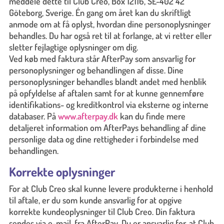
meddele dette til Club Creo, Box 12116, SE-402 42
Göteborg, Sverige. Én gang om året kan du skriftligt
anmode om at få oplyst, hvordan dine personoplysninger
behandles. Du har også ret til at forlange, at vi retter eller
sletter fejlagtige oplysninger om dig.
Ved køb med faktura står AfterPay som ansvarlig for
personoplysninger og behandlingen af disse. Dine
personoplysninger behandles blandt andet med henblik
på opfyldelse af aftalen samt for at kunne gennemføre
identifikations- og kreditkontrol via eksterne og interne
databaser. På
www.afterpay.dk
kan du finde mere
detaljeret information om AfterPays behandling af dine
personlige data og dine rettigheder i forbindelse med
behandlingen.
Korrekte oplysninger
For at Club Creo skal kunne levere produkterne i henhold
til aftale, er du som kunde ansvarlig for at opgive
korrekte kundeoplysninger til Club Creo. Din faktura
sendes via e-mail, fra AfterPay. Du er ansvarlig for, at Club