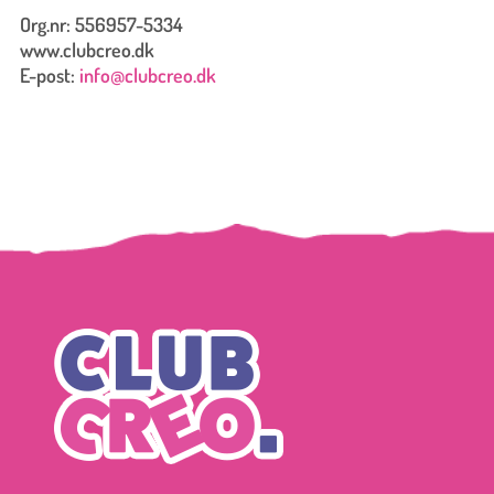
Org.nr: 556957-5334
www.clubcreo.dk
E-post:
info@clubcreo.dk