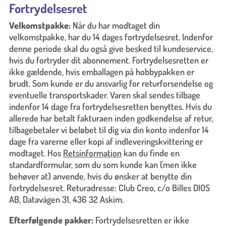
Fortrydelsesret
Velkomstpakke:
Når du har modtaget din
velkomstpakke, har du 14 dages fortrydelsesret. Indenfor
denne periode skal du også give besked til kundeservice,
hvis du fortryder dit abonnement. Fortrydelsesretten er
ikke gældende, hvis emballagen på hobbypakken er
brudt. Som kunde er du ansvarlig for returforsendelse og
eventuelle transportskader. Varen skal sendes tilbage
indenfor 14 dage fra fortrydelsesretten benyttes. Hvis du
allerede har betalt fakturaen inden godkendelse af retur,
tilbagebetaler vi beløbet til dig via din konto indenfor 14
dage fra varerne eller kopi af indleveringskvittering er
modtaget. Hos
Retsinformation
kan du finde en
standardformular, som du som kunde kan (men ikke
behøver at) anvende, hvis du ønsker at benytte din
fortrydelsesret. Returadresse: Club Creo, c/o Billes DIOS
AB, Datavägen 31, 436 32 Askim.
Efterfølgende pakker:
Fortrydelsesretten er ikke