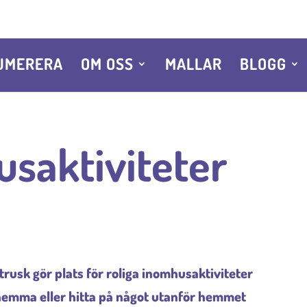
UMERERA
OM OSS
MALLAR
BLOGG
usaktiviteter
sk gör plats för roliga inomhusaktiviteter
a hemma eller hitta på något utanför hemmet