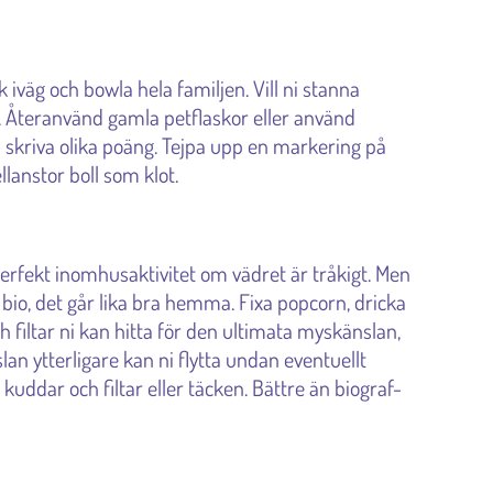
iväg och bowla hela familjen. Vill ni stanna
 Återanvänd gamla petflaskor eller använd
en skriva olika poäng. Tejpa upp en markering på
lanstor boll som klot.
perfekt inomhusaktivitet om vädret är tråkigt. Men
å bio, det går lika bra hemma. Fixa popcorn, dricka
h filtar ni kan hitta för den ultimata myskänslan,
slan ytterligare kan ni flytta undan eventuellt
uddar och filtar eller täcken. Bättre än biograf-