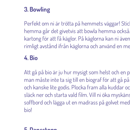
3. Bowling
Perfekt om ni är trötta på hemmets väggar! Stick 
hemma går det givetvis att bowla hemma också.
kartong för att få käglor. På käglorna kan ni äv
rimligt avstånd ifrån käglorna och använd en mel
4. Bio
Att gå på bio är ju hur mysigt som helst och en 
man måste inte ta sig till en biograf för att gå p
och kanske lite godis. Plocka fram alla kuddar oc
släck ner och starta vald film. Vill ni öka myskän
soffbord och lägga ut en madrass på golvet med k
bio!
5. Dansstopp