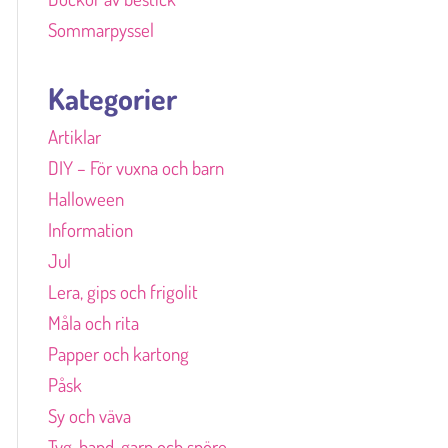
Sommarpyssel
Kategorier
Artiklar
DIY – För vuxna och barn
Halloween
Information
Jul
Lera, gips och frigolit
Måla och rita
Papper och kartong
Påsk
Sy och väva
Tyg, band, garn och snöre