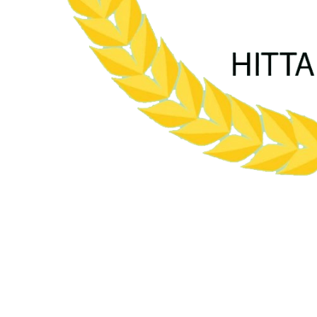
Är du inte
medlem i vår