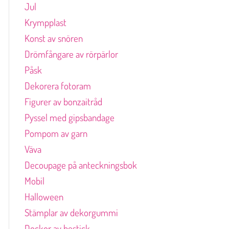
Jul
Krympplast
Konst av snören
Drömfångare av rörpärlor
Påsk
Dekorera fotoram
Figurer av bonzaitråd
Pyssel med gipsbandage
Pompom av garn
Väva
Decoupage på anteckningsbok
Mobil
Halloween
Stämplar av dekorgummi
Dockor av bestick