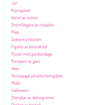
Jul
Krympplast
Konst av snören
Drömfångare av rörpärlor
Påsk
Dekorera fotoram
Figurer av bonzaitråd
Pyssel med gipsbandage
Pompom av garn
Väva
Decoupage på anteckningsbok
Mobil
Halloween
Stämplar av dekorgummi
Dockor av bestick