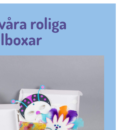
våra roliga
lboxar