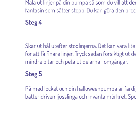
Måla ut linjer på din pumpa så som du vill att 
fantasin som sätter stopp. Du kan göra den precis
Steg 4
Skär ut hål utefter stödlinjerna. Det kan vara lite
för att få finare linjer. Tryck sedan försiktigt ut 
mindre bitar och peta ut delarna i omgångar.
Steg 5
På med locket och din halloweenpumpa är färdig a
batteridriven ljusslinga och invänta mörkret. Sp