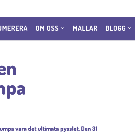
UMERERA
OM OSS
MALLAR
BLOGG
 en
mpa
pumpa vara det ultimata pysslet. Den 31