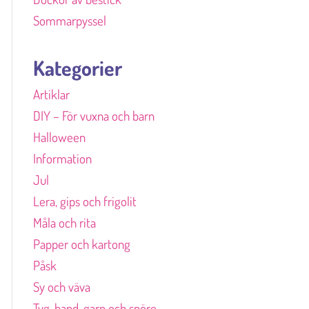
Sommarpyssel
Kategorier
Artiklar
DIY – För vuxna och barn
Halloween
Information
Jul
Lera, gips och frigolit
Måla och rita
Papper och kartong
Påsk
Sy och väva
Tyg, band, garn och snöre