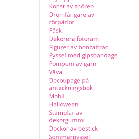
Konst av snören
Drömfångare av
rörpärlor
Påsk
Dekorera fotoram
Figurer av bonzaitråd
Pyssel med gipsbandage
Pompom av garn
Väva
Decoupage på
anteckningsbok
Mobil
Halloween
Stämplar av
dekorgummi
Dockor av bestick
Sommarpyssel