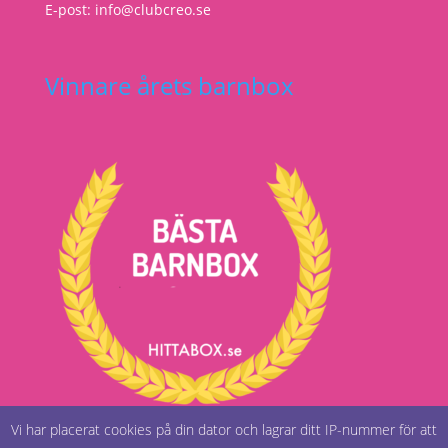
E-post: info@clubcreo.se
Vinnare årets barnbox
Vi har placerat cookies på din dator och lagrar ditt IP-nummer för att