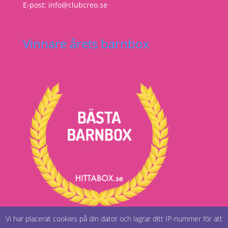
E-post: info@clubcreo.se
Vinnare årets barnbox
Vi har placerat cookies på din dator och lagrar ditt IP-nummer för att