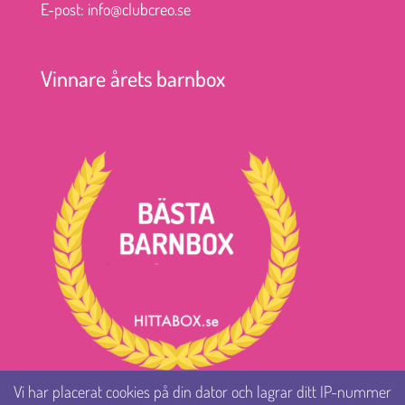
E-post: info@clubcreo.se
Vinnare årets barnbox
Vi har placerat cookies på din dator och lagrar ditt IP-nummer