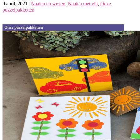
9 april, 2021
|
Naaien en weven
,
Naaien met vilt
,
Onze
puzzelpakketten
Onze puzzelpakketten