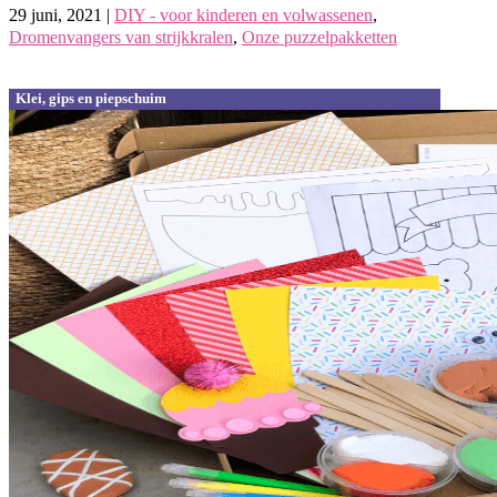
29 juni, 2021
|
DIY - voor kinderen en volwassenen
,
Dromenvangers van strijkkralen
,
Onze puzzelpakketten
Klei, gips en piepschuim