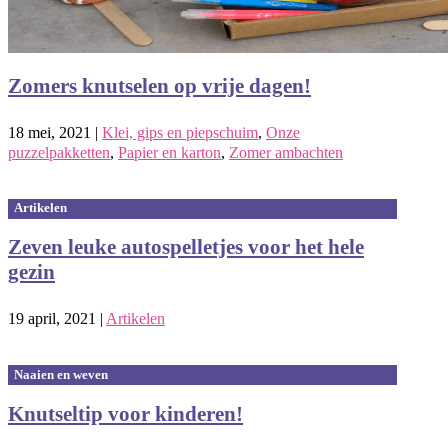
Zomers knutselen op vrije dagen!
18 mei, 2021
|
Klei, gips en piepschuim
,
Onze
puzzelpakketten
,
Papier en karton
,
Zomer ambachten
Artikelen
Zeven leuke autospelletjes voor het hele
gezin
19 april, 2021
|
Artikelen
Naaien en weven
Knutseltip voor kinderen!