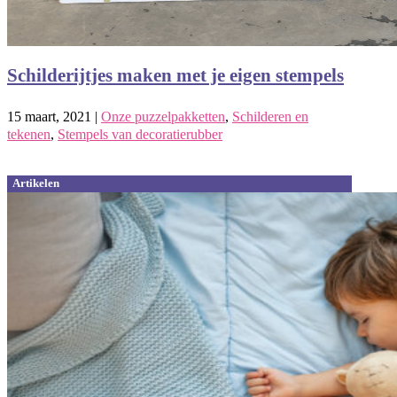
Schilderijtjes maken met je eigen stempels
15 maart, 2021
|
Onze puzzelpakketten
,
Schilderen en
tekenen
,
Stempels van decoratierubber
Artikelen