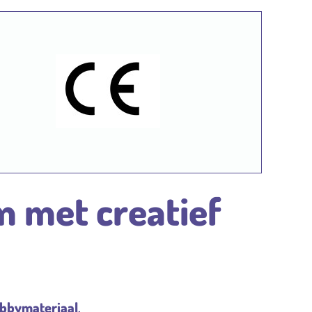
m met creatief
obbymateriaal
.