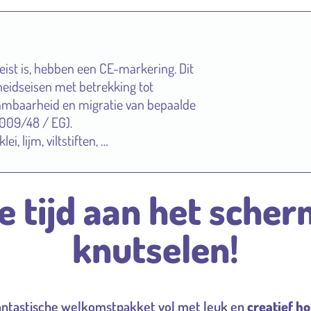
ist is, hebben een CE-markering. Dit
gheidseisen met betrekking tot
ambaarheid en migratie van bepaalde
 2009/48 / EG).
i, lijm, viltstiften, …
 tijd aan het scher
knutselen!
antastische welkomstpakket vol met leuk en
creatief h