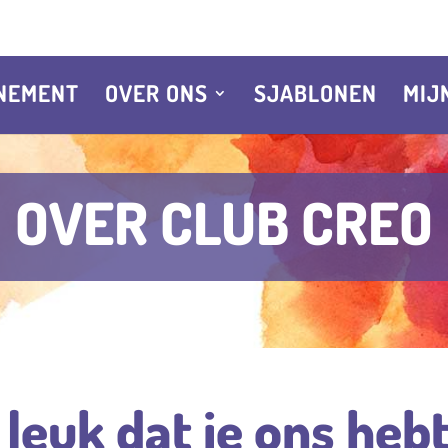
NEMENT
OVER ONS
SJABLONEN
MIJ
OVER CLUB CREO
 leuk dat je ons he