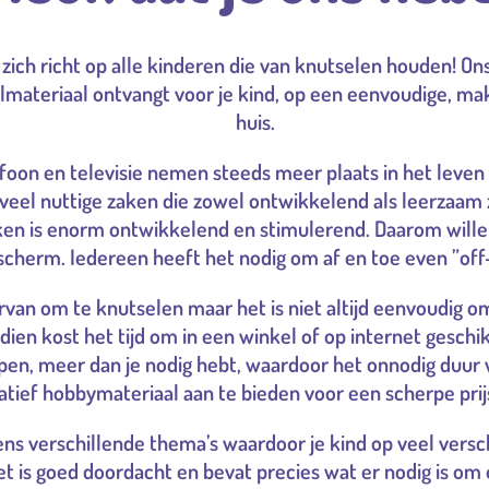
zich richt op alle kinderen die van knutselen houden! Ons 
elmateriaal ontvangt voor je kind, op een eenvoudige, ma
huis.
oon en televisie nemen steeds meer plaats in het leven v
veel nuttige zaken die zowel ontwikkelend als leerzaam zi
n is enorm ontwikkelend en stimulerend. Daarom willen w
scherm. Iedereen heeft het nodig om af en toe even ”off-l
rvan om te knutselen maar het is niet altijd eenvoudig 
dien kost het tijd om in een winkel of op internet geschi
pen, meer dan je nodig hebt, waardoor het onnodig duur 
tief hobbymateriaal aan te bieden voor een scherpe prij
s verschillende thema’s waardoor je kind op veel versc
et is goed doordacht en bevat precies wat er nodig is om