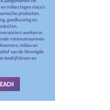
 is aangenomen ter
n milieu tegen risico’s
hemische producten.
ing, goedkeuring en
roducten.
leveranciers werken in
rkende minimumnormen
knemers, milieu en
iatief van de Verenigde
an bedrijfsleven en
REACH