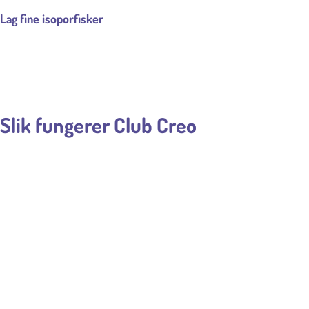
Lag fine isoporfisker
Slik fungerer Club Creo
1
START ENKELT
For kun 59 kr inkl. porto får du prøve vår Velkomstpakke, et
morsomt og kreativt hobbykitt. Deretter mottar du en ny pakke
hver måned, kun for 149 kr (+frakt, 29 kr). Pakken blir også sendt
direkte i postkassen.
2
VARIERENDE OG KREATIVT HOBBYKITT