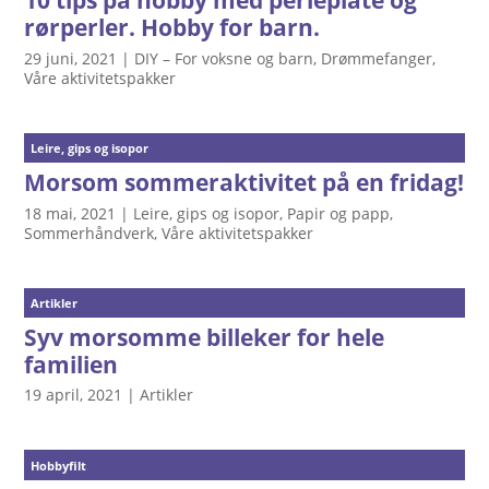
10 tips på hobby med perleplate og
rørperler. Hobby for barn.
29 juni, 2021
|
DIY – For voksne og barn
,
Drømmefanger
,
Våre aktivitetspakker
Leire, gips og isopor
Morsom sommeraktivitet på en fridag!
18 mai, 2021
|
Leire, gips og isopor
,
Papir og papp
,
Sommerhåndverk
,
Våre aktivitetspakker
Artikler
Syv morsomme billeker for hele
familien
19 april, 2021
|
Artikler
Hobbyfilt