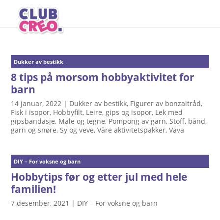
Dukker av bestikk
8 tips på morsom hobbyaktivitet for
barn
14 januar, 2022
|
Dukker av bestikk
,
Figurer av bonzaitråd
,
Fisk i isopor
,
Hobbyfilt
,
Leire, gips og isopor
,
Lek med
gipsbandasje
,
Male og tegne
,
Pompong av garn
,
Stoff, bånd,
garn og snøre
,
Sy og veve
,
Våre aktivitetspakker
,
Väva
DIY – For voksne og barn
Hobbytips før og etter jul med hele
familien!
7 desember, 2021
|
DIY – For voksne og barn