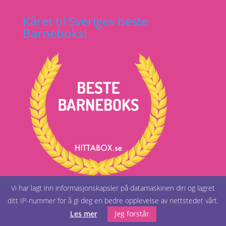
Kåret til Sveriges beste
Barneboks!
Vi har lagt inn informasjonskapsler på datamaskinen din og lagret
ditt IP-nummer for å gi deg en bedre opplevelse av nettstedet vårt.
Les mer
Jeg forstår