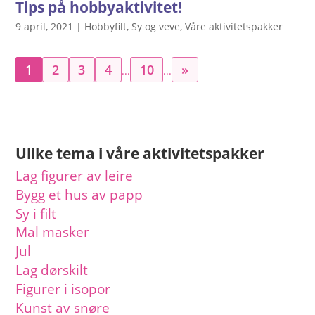
Tips på hobbyaktivitet!
9 april, 2021
|
Hobbyfilt
,
Sy og veve
,
Våre aktivitetspakker
1
2
3
4
10
»
...
...
Ulike tema i våre aktivitetspakker
Lag figurer av leire
Bygg et hus av papp
Sy i filt
Mal masker
Jul
Lag dørskilt
Figurer i isopor
Kunst av snøre