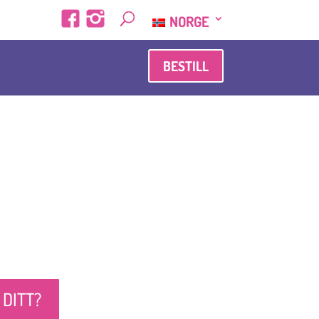
NORGE
BESTILL
 DITT?