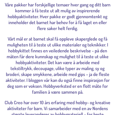
Våre pakker har forskjellige temaer hver gang og ditt barn
kommer å få teste ut alt mulig av inspirerende
hobbyaktiviteter. Hver pakke er godt gjennomtenkt og
inneholder det barnet har behov for å få laget en eller
flere saker helt ferdig.
Vårt mål er at barnet skal få oppleve skaperglede og få
muligheten til å teste ut ulike materialer og teknikker. I
hobbykittet finnes en veiledende beskrivelse - på den
måten får dere kunnskap og mulighet til å teste ut ulike
hobbyaktiviteter. Det kan være å arbeide med
tekstiltrykk, decoupage, ulike typer av maling, sy og
broderi, skape smykkene, arbeide med gips – ja de fleste
aktiviteter. I bloggen vår kan du også finne inspirasjon for
deg som er voksen. Hobbyverksted er en flott måte for
familien å være sammen på.
Club Creo har over 10 års erfaring med hobby- og kreative
aktiviteter for barn. Vi samarbeider med en av Nordens
største leverandører av hobbymateriell – for beste