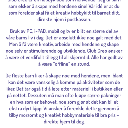
som elsker å skape med hendene sine! Vår idé er at du
som forelder skal få et kreativ hobbykitt til barnet ditt,
direkte hjem i postkassen.
Bruk av PC, i-PAD, mobil og tv er blitt en større del av
våre barns liv i dag. Det er absolutt ikke noe galt med det.
Men å få være kreativ, arbeide med hendene og skape
noe selv er stimulerende og utviklende. Club Creo ønsker
å være et verdifullt tillegg til all skjermtid. Alle har godt av
å være ”offline” en stund.
De fleste barn liker å skape noe med hendene, men iblant
kan det være vanskelig å komme på aktiviteter som de
liker. Det tar også tid å lete etter materiell i butikken eller
på nettet. Dessuten må man ofte kjøpe større pakninger
en hva som er behovet, noe som gjør at det kan bli et
ekstra dyrt kjøp. Vi ønsker å forenkle dette gjennom å
tilby morsomt og kreativt hobbymateriale til bra pris –
direkte hjem til deg.