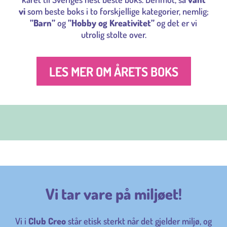
vi
som beste boks i to forskjellige kategorier, nemlig;
”Barn”
og
”Hobby og Kreativitet”
og det er vi
utrolig stolte over.
LES MER OM ÅRETS BOKS
Vi tar vare på miljøet!
Vi i
Club Creo
står etisk sterkt når det gjelder miljø, og