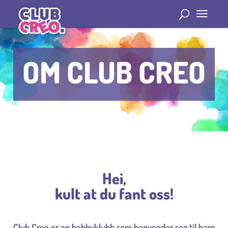
OM CLUB CREO
Hei,
kult at du fant oss!
Club Creo er en hobbyklubb som henvender seg til barn