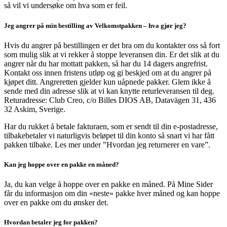
så vil vi undersøke om hva som er feil.
Jeg angrer på min bestilling av Velkomstpakken – hva gjør jeg?
Hvis du angrer på bestillingen er det bra om du kontakter oss så fort
som mulig slik at vi rekker å stoppe leveransen din. Er det slik at du
angrer når du har mottatt pakken, så har du 14 dagers angrefrist.
Kontakt oss innen fristens utløp og gi beskjed om at du angrer på
kjøpet ditt. Angreretten gjelder kun uåpnede pakker. Glem ikke å
sende med din adresse slik at vi kan knytte returleveransen til deg.
Returadresse: Club Creo, c/o Billes DIOS AB, Datavägen 31, 436
32 Askim, Sverige.
Har du rukket å betale fakturaen, som er sendt til din e-postadresse,
tilbakebetaler vi naturligvis beløpet til din konto så snart vi har fått
pakken tilbake. Les mer under ”Hvordan jeg returnerer en vare”.
Kan jeg hoppe over en pakke en måned?
Ja, du kan velge å hoppe over en pakke en måned. På Mine Sider
får du informasjon om din «neste» pakke hver måned og kan hoppe
over en pakke om du ønsker det.
Hvordan betaler jeg for pakken?