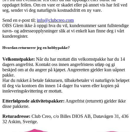
oppdaget feilen. Om en vare er skadet eller på annet vis har feil ved
seg, sender vi deg naturligvis kostnadsfritt en ny vare.
Send en e-post til;
info@clubcreo.com
OBS Glem ikke å oppgi hva du vil, kundenummer samt fullstendige
navn- og adresseopplysninger slik at vi enkelt kan finne deg i vårt
kunderegister.
Hvordan returnerer jeg en hobbypakke?
Velkomstpakke:
Når du har mottatt din velkomstpakke har du 14
dagers angrefrist. Kontakt oss innen angrefristens utløp og gi
beskjed om at du angrer på kjøpet. Angreretten gjelder kun uåpnet
pakke.
Har du rukket å betale fakturaen, tilbakebetaler vi naturligvis beløpet
til deg via kontoen din innen 14 dager fra varen eller kopien på
innleveringskvittering er mottatt.
Etterfølgende aktivitetspakker:
Angrefrist (returrett) gjelder ikke
disse pakkene.
Returadresse:
Club Creo, c/o Billes DIOS AB, Datavägen 31, 436
32 Askim, Sverige.