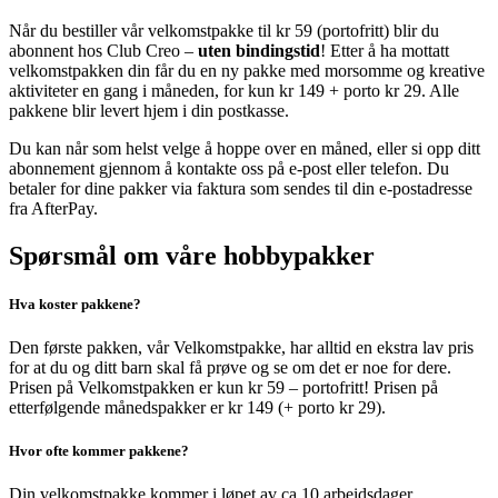
Når du bestiller vår velkomstpakke til kr 59 (portofritt) blir du
abonnent hos Club Creo –
uten bindingstid
! Etter å ha mottatt
velkomstpakken din får du en ny pakke med morsomme og kreative
aktiviteter en gang i måneden, for kun kr 149 + porto kr 29. Alle
pakkene blir levert hjem i din postkasse.
Du kan når som helst velge å hoppe over en måned, eller si opp ditt
abonnement gjennom å kontakte oss på e-post eller telefon. Du
betaler for dine pakker via faktura som sendes til din e-postadresse
fra AfterPay.
Spørsmål om våre hobbypakker
Hva koster pakkene?
Den første pakken, vår Velkomstpakke, har alltid en ekstra lav pris
for at du og ditt barn skal få prøve og se om det er noe for dere
.
Prisen på Velkomstpakken er kun kr 59 – portofritt! Prisen på
etterfølgende månedspakker er kr 149 (+ porto kr 29).
Hvor ofte kommer pakkene?
Din velkomstpakke kommer i løpet av ca 10 arbeidsdager.