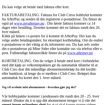
Du kan velge att betale med faktura eller kort.
FAKTURABETALING. Faktura for Club Creos hobbykit kommer
fra AfterPay og sendes til din registrerte e-postadresse. Du finner de
også på
www.myafterpay.no
. Din første faktura kommer ca 14
dager etter bestilling. Deretter kommer det en faktura rundt den 20.
hver måned.
Klikk på linken i e-posten for å komme til AfterPay. Her kan du
velge andre betalingsmåter, for eksempel kortbetaling. Om du endrer
e-postadresse er det viktig at du informerer oss. Du kan selv endre
din e-postadresse på Mine Sider eller kontakte oss via telefon eller e-
post. Fullstendige fakturavilkår finner du på
www.afterpay.no
KORTBETALING. Om du velger å betale med kort i forbindelse
med ditt kjøp av velkomstpakken gir du automatisk tillatelse til at
Club Creo drar ditt månedlige abonnementsbeløp fra ditt kreditt-
eller bankkort, så lenge du er medlem i Club Creo. Beløpet dras
automatisk fra kortet den 1. hver måned.
Jeg vil avslutte mitt abonnement – hvordan gjør jeg det?
Vår hobbypakke kommer i postkassen din rundt den 20 - 25. hver
måned. Ønsker du å si opp ditt abonnement trenger vi å vite det
senest innen månedens slutt
for at vi skal kunne stoppe videre