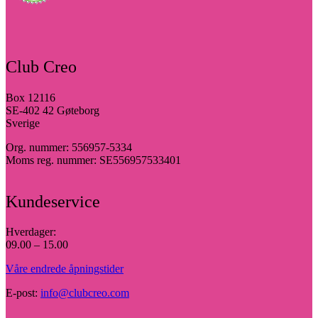
Club Creo
Box 12116
SE-402 42 Gøteborg
Sverige
Org. nummer: 556957-5334
Moms reg. nummer: SE556957533401
Kundeservice
Hverdager:
09.00 – 15.00
Våre endrede åpningstider
E-post:
info@clubcreo.com