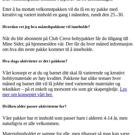
Etter å ha mottatt velkomstpakken vil du få en ny pakke med
kreativt og variert innhold en gang i måneden, rundt den 25.-30.
Hvordan vet jeg hva månedspakkene vil inneholde?
Når du blir abonnent på Club Creos hobypakker får du tillgang till
Mine Sider, på hjemmesiden vår. Der får du hver måned informasjon
om hva din neste pakke kommer til å inneholde.
Hva slags aktiviteter er det i pakkene?
Vårt konsept er at du og barnet ditt skal få varierende og kreativt
hobbymateriale av høy kvalitet. Pakkene har ulike temaer hver
måned og barnet ditt vil få jobbe med varierende materialer og
teknikker – på et enkelt og morsomt vis som gir skapergledje.
Les
mer om konseptet vårt her.
Hvilken alder passer aktivitetene for?
Våre pakker har et innhold som passer barn i alderen 4-14 år, men
naturligvis er alle velkommen.
Materialinnholdet er samme for alle, men tilpasset så man kan v
ære