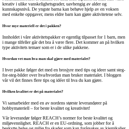
kreativ
i ulike vanskelighetsgrader, uavhengig av alder og
kunnskapsnivå. De yngste barna kan behøve hjelp av en voksen
med enkelte oppgaver, mens eldre barn kan gjøre aktivitetene selv.
Hvor mye materiell er det i pakken?
Innholdet i våre aktivitetspakker er egentlig tilpasset for 1 barn, men
i mange tilfeller går det bra å være flere. Det kommer an på hvilken
type aktivitets temaer som er i de ulike pakkene.
Hvordan vet man hva man skal gjøre med materialet?
I hver pakke følger det med en brosjyre med tips og ideer samt steg-
for-steg-bilder over hva/hvordan man bruker materialet. I bloggen
vår vil det finnes flere tips og idéer til hva du kan gjøre.
Hvilken kvalitet er det på materialet?
Vi samarbeider med en av nordens største leverandører på
hobbymateriell – for beste kvalitet og kreativitet!
Vår leverandør følger REACH’s normer for beste kvalitet og
miljøvennlighet. REACH er en EU-ordning, som jobber for å
beskytte helse og miljø fra skader som kan forårsakes av kjemikalier.