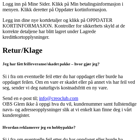
Logg inn på Mine Sider. Klikk på Min betalingsinformasjon i
menyen. Klikk deretter på Oppdater kortinformasjon.
Legg inn dine nye kortdetaljer og klikk på OPPDATER
KORTINFORMASJON. Kontroller for sikkerhets skyld at de
korrekte detaljene har blitt lagret under Lagrede
kredittkortopplysninger.
Retur/Klage
Jeg har fått feilleveranse/skadet pakke – hvor gjør jeg?
Si i fra om eventuelle feil etter du har oppdaget eller burde ha
oppdaget feilen. Om en vare er skadet eller på annet vis har feil ved
seg, sender vi deg naturligvis kostnadsfritt en ny vare.
Send en e-post til;
info@creoclub.com
OBS Glem ikke å oppgi hva du vil, kundenummer samt fullstendige
navn- og adresseopplysninger slik at vi enkelt kan finne deg i vårt
kunderegister.
Hvordan reklamerer jeg en hobbypakke?
Si i fra om eventuelle feil etter du har oppdaget eller burde ha