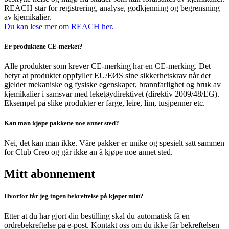
REACH står for registrering, analyse, godkjenning og begrensning
av kjemikalier.
Du kan lese mer om REACH her.
Er produktene CE-merket?
Alle produkter som krever CE-merking har en CE-merking. Det
betyr at produktet oppfyller EU/EØS sine sikkerhetskrav når det
gjelder mekaniske og fysiske egenskaper, brannfarlighet og bruk av
kjemikalier i samsvar med leketøydirektivet (direktiv 2009/48/EG).
Eksempel på slike produkter er farge, leire, lim, tusjpenner etc.
Kan man kjøpe pakkene noe annet sted?
Nei, det kan man ikke. Våre pakker er unike og spesielt satt sammen
for Club Creo og går ikke an å kjøpe noe annet sted.
Mitt abonnement
Hvorfor får jeg ingen bekreftelse på kjøpet mitt?
Etter at du har gjort din bestilling skal du automatisk få en
ordrebekreftelse på e-post. Kontakt oss om du ikke får bekreftelsen