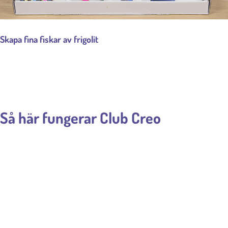
Skapa fina fiskar av frigolit
Så här fungerar Club Creo
1
PYSSEL BEKVÄMT HEM
För endast 59 kr ink. porto får du prova vårt Välkomstpaket med
roligt och kreativt pyssel till ditt barn. Därefter får du en gång i
månaden, ett nytt pysselpaket för bara 149 kr (+ frakt 29 kr). Du
får dina paket direkt hem!