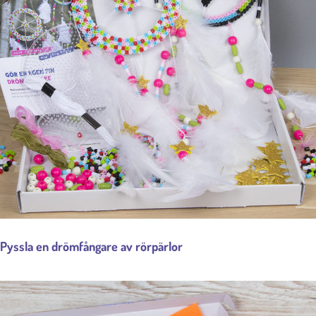
Pyssla en drömfångare av rörpärlor