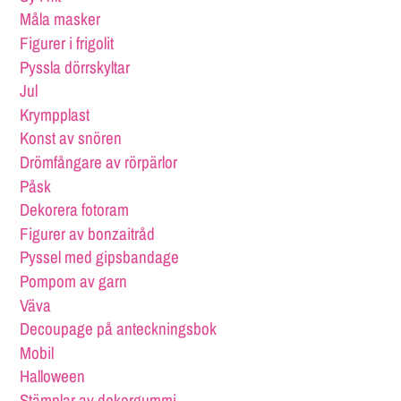
Måla masker
Figurer i frigolit
Pyssla dörrskyltar
Jul
Krympplast
Konst av snören
Drömfångare av rörpärlor
Påsk
Dekorera fotoram
Figurer av bonzaitråd
Pyssel med gipsbandage
Pompom av garn
Väva
Decoupage på anteckningsbok
Mobil
Halloween
Stämplar av dekorgummi