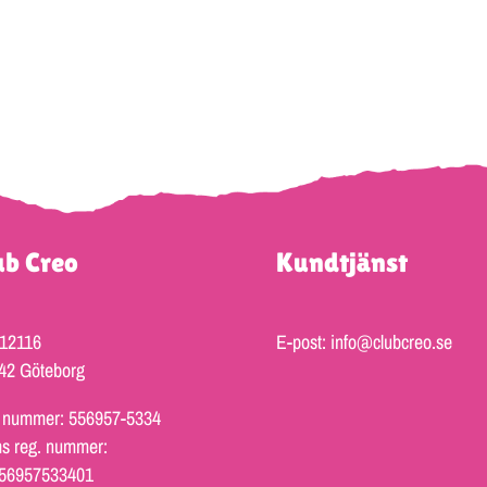
ub Creo
Kundtjänst
 12116
E-post: info@clubcreo.se
42 Göteborg
 nummer: 556957-5334
s reg. nummer:
56957533401