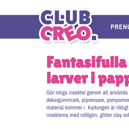
PREN
Fantasifulla
larver i pap
Gör roliga insekter genom att använda
dekorgummiark, piprensare, pompomer.
material kommer i. Kartongen är riktigt 
insekterna med rullögon, glitter clay oc