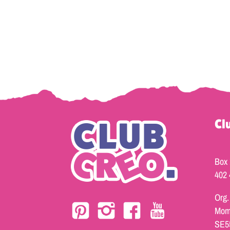
Cl
Box
402 
Org.
Mom
SE5