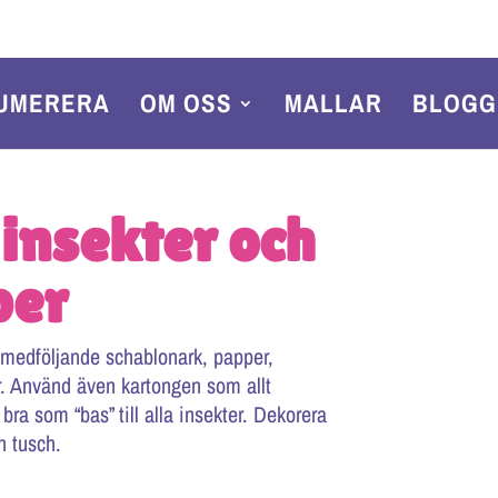
UMERERA
OM OSS
MALLAR
BLOGG
 insekter och
per
 medföljande schablonark, papper,
 Använd även kartongen som allt
bra som “bas” till alla insekter. Dekorera
h tusch.