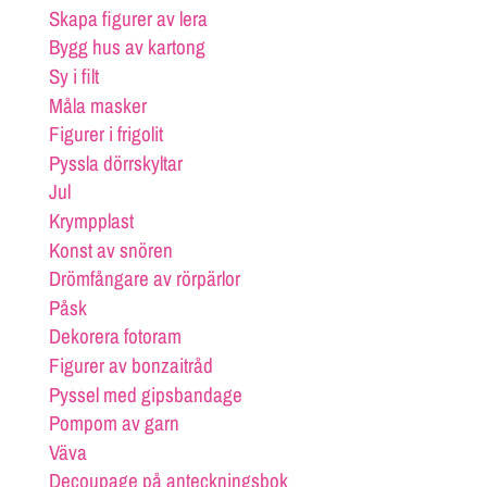
Skapa figurer av lera
Bygg hus av kartong
Sy i filt
Måla masker
Figurer i frigolit
Pyssla dörrskyltar
Jul
Krympplast
Konst av snören
Drömfångare av rörpärlor
Påsk
Dekorera fotoram
Figurer av bonzaitråd
Pyssel med gipsbandage
Pompom av garn
Väva
Decoupage på anteckningsbok