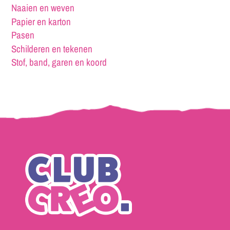
Naaien en weven
Papier en karton
Pasen
Schilderen en tekenen
Stof, band, garen en koord