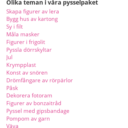
Olika teman i våra pysselpaket
Skapa figurer av lera
Bygg hus av kartong
Sy i filt
Måla masker
Figurer i frigolit
Pyssla dörrskyltar
Jul
Krympplast
Konst av snören
Drömfångare av rörpärlor
Påsk
Dekorera fotoram
Figurer av bonzaitråd
Pyssel med gipsbandage
Pompom av garn
Väva