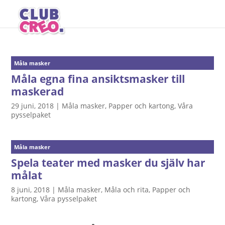
Måla masker
Måla egna fina ansiktsmasker till
maskerad
29 juni, 2018
|
Måla masker
,
Papper och kartong
,
Våra
pysselpaket
Måla masker
Spela teater med masker du själv har
målat
8 juni, 2018
|
Måla masker
,
Måla och rita
,
Papper och
kartong
,
Våra pysselpaket