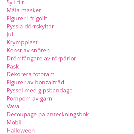
Sy i filt
Måla masker
Figurer i frigolit
Pyssla dörrskyltar
Jul
Krympplast
Konst av snören
Drömfångare av rörpärlor
Påsk
Dekorera fotoram
Figurer av bonzaitråd
Pyssel med gipsbandage
Pompom av garn
Väva
Decoupage på anteckningsbok
Mobil
Halloween