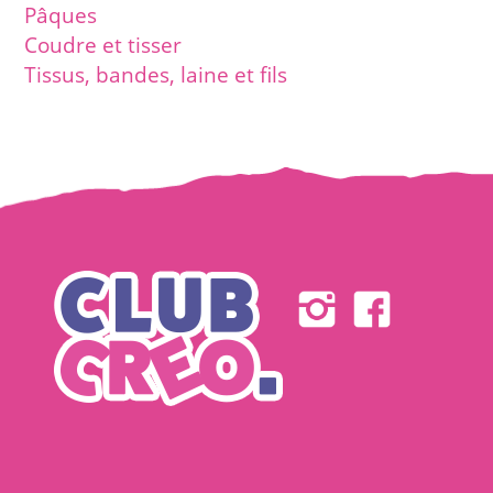
Pâques
Coudre et tisser
Tissus, bandes, laine et fils