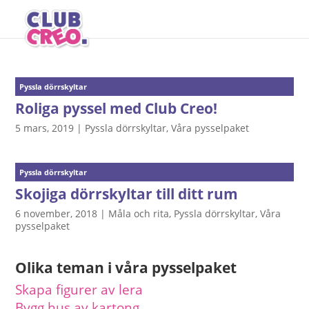
Pyssla dörrskyltar
Roliga pyssel med Club Creo!
5 mars, 2019
|
Pyssla dörrskyltar
,
Våra pysselpaket
Pyssla dörrskyltar
Skojiga dörrskyltar till ditt rum
6 november, 2018
|
Måla och rita
,
Pyssla dörrskyltar
,
Våra
pysselpaket
Olika teman i våra pysselpaket
Skapa figurer av lera
Bygg hus av kartong