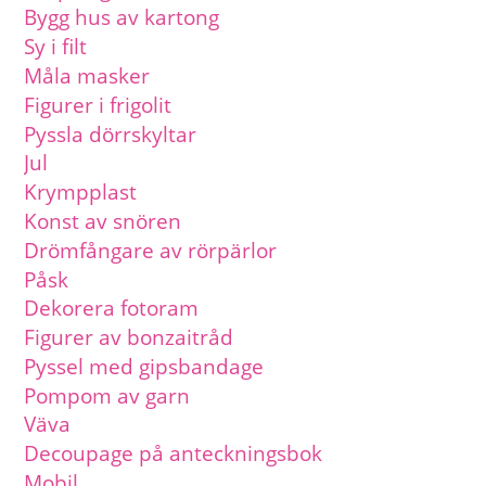
Bygg hus av kartong
Sy i filt
Måla masker
Figurer i frigolit
Pyssla dörrskyltar
Jul
Krympplast
Konst av snören
Drömfångare av rörpärlor
Påsk
Dekorera fotoram
Figurer av bonzaitråd
Pyssel med gipsbandage
Pompom av garn
Väva
Decoupage på anteckningsbok
Mobil