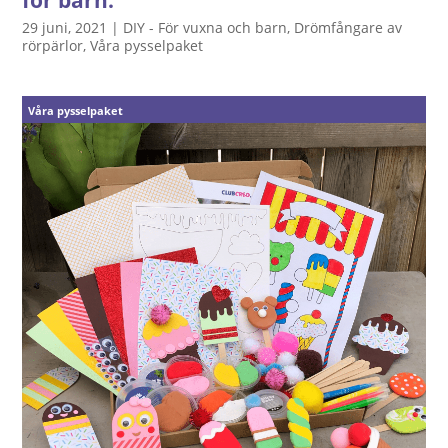
för barn.
29 juni, 2021
|
DIY - För vuxna och barn
,
Drömfångare av
rörpärlor
,
Våra pysselpaket
Våra pysselpaket