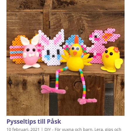
Pysseltips till Påsk
10 februari, 2021
|
DIY - För vuxna och barn
,
Lera, gips och