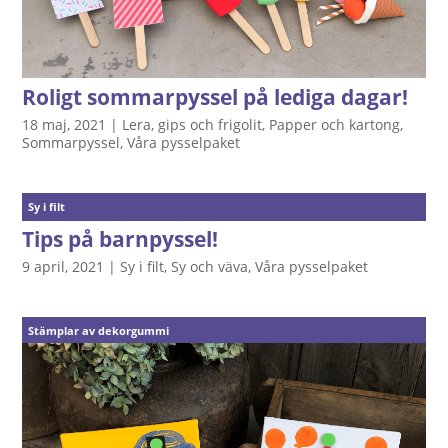
Roligt sommarpyssel på lediga dagar!
18 maj, 2021
|
Lera, gips och frigolit
,
Papper och kartong
,
Sommarpyssel
,
Våra pysselpaket
Sy i filt
Tips på barnpyssel!
9 april, 2021
|
Sy i filt
,
Sy och väva
,
Våra pysselpaket
Stämplar av dekorgummi