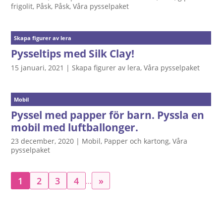
frigolit
,
Påsk
,
Påsk
,
Våra pysselpaket
Skapa figurer av lera
Pysseltips med Silk Clay!
15 januari, 2021
|
Skapa figurer av lera
,
Våra pysselpaket
Mobil
Pyssel med papper för barn. Pyssla en
mobil med luftballonger.
23 december, 2020
|
Mobil
,
Papper och kartong
,
Våra
pysselpaket
1
2
3
4
»
...