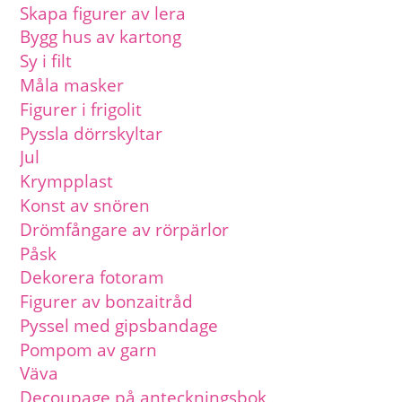
Skapa figurer av lera
Bygg hus av kartong
Sy i filt
Måla masker
Figurer i frigolit
Pyssla dörrskyltar
Jul
Krympplast
Konst av snören
Drömfångare av rörpärlor
Påsk
Dekorera fotoram
Figurer av bonzaitråd
Pyssel med gipsbandage
Pompom av garn
Väva
Decoupage på anteckningsbok