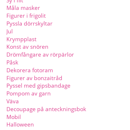
Sy i filt
Måla masker
Figurer i frigolit
Pyssla dörrskyltar
Jul
Krympplast
Konst av snören
Drömfångare av rörpärlor
Påsk
Dekorera fotoram
Figurer av bonzaitråd
Pyssel med gipsbandage
Pompom av garn
Väva
Decoupage på anteckningsbok
Mobil
Halloween