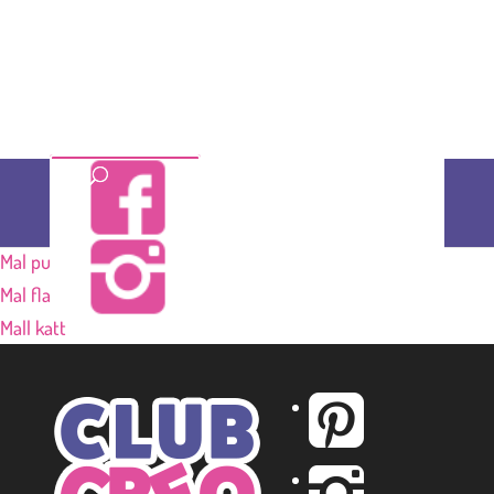
BESTILL
Mal pumpa
Mal flaggermus
Mall katt