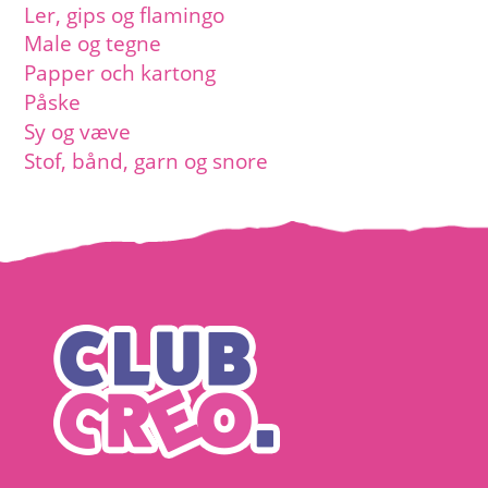
Ler, gips og flamingo
Male og tegne
Papper och kartong
Påske
Sy og væve
Stof, bånd, garn og snore