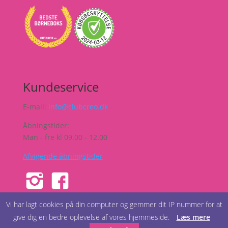
Kundeservice
E-mail:
info@clubcreo.dk
Åbningstider:
Man - fre kl 09.00 - 12.00
Afvigende åbningstider
Vi har lagt cookies på din computer og gemmer dit IP nummer for at
give dig en bedre oplevelse af vores hjemmeside.
Læs mere
Club Creo, Box 121 16, SE-402 42 Göteborg