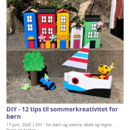
DIY - 12 tips til sommerkreativitet for
børn
17 juni, 2020
|
DIY - for børn og voksne
,
Male og tegne
,
Papir og karton