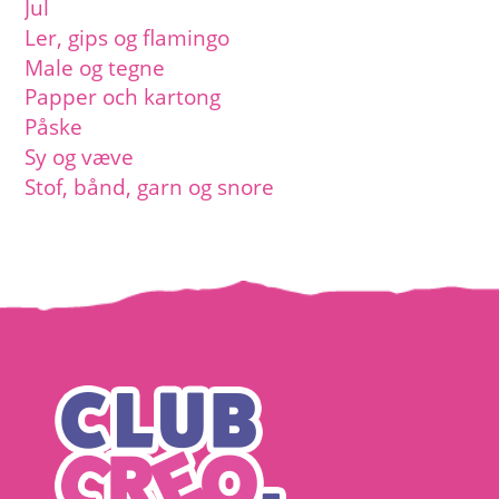
Jul
Ler, gips og flamingo
Male og tegne
Papper och kartong
Påske
Sy og væve
Stof, bånd, garn og snore