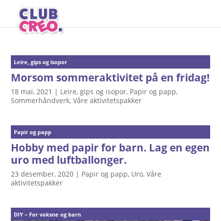
Leire, gips og isopor
Morsom sommeraktivitet på en fridag!
18 mai, 2021
|
Leire, gips og isopor
,
Papir og papp
,
Sommerhåndverk
,
Våre aktivitetspakker
Papir og papp
Hobby med papir for barn. Lag en egen
uro med luftballonger.
23 desember, 2020
|
Papir og papp
,
Uro
,
Våre
aktivitetspakker
DIY – For voksne og barn