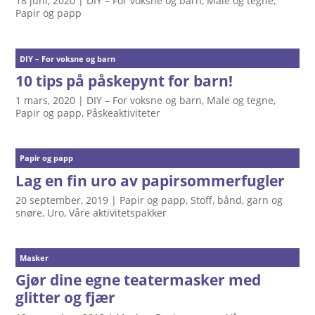
18 juni, 2020
|
DIY – For voksne og barn
,
Male og tegne
,
Papir og papp
DIY – For voksne og barn
10 tips på påskepynt for barn!
1 mars, 2020
|
DIY – For voksne og barn
,
Male og tegne
,
Papir og papp
,
Påskeaktiviteter
Papir og papp
Lag en fin uro av papirsommerfugler
20 september, 2019
|
Papir og papp
,
Stoff, bånd, garn og
snøre
,
Uro
,
Våre aktivitetspakker
Masker
Gjør dine egne teatermasker med
glitter og fjær