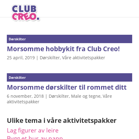
Dørskilter
Morsomme hobbykit fra Club Creo!
25 april, 2019
|
Dørskilter
,
Våre aktivitetspakker
Dørskilter
Morsomme dørskilter til rommet ditt
6 november, 2018
|
Dørskilter
,
Male og tegne
,
Våre
aktivitetspakker
Ulike tema i våre aktivitetspakker
Lag figurer av leire
Bygg et hus av papp