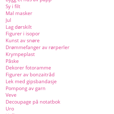
Sy i filt
Mal masker
Jul
Lag dørskilt
Figurer i isopor
Kunst av snøre
Drømmefanger av rørperler
Krympeplast
Påske
Dekorer fotoramme
Figurer av bonzaitråd
Lek med gipsbandasje
Pompong av garn
Veve
Decoupage på notatbok
Uro