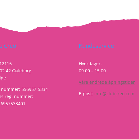
b Creo
Kundeservice
 12116
Hverdager:
02 42 Gøteborg
09.00 – 15.00
ige
Våre endrede åpningstider
. nummer: 556957-5334
E-post:
info@clubcreo.com
s reg. nummer:
56957533401