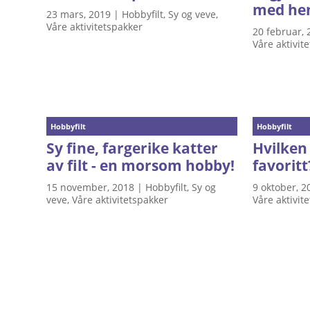
med he
23 mars, 2019
|
Hobbyfilt
,
Sy og veve
,
Våre aktivitetspakker
20 februar, 
Våre aktivit
Hobbyfilt
Hobbyfilt
Sy fine, fargerike katter
Hvilken
av filt - en morsom hobby!
favoritt
15 november, 2018
|
Hobbyfilt
,
Sy og
9 oktober, 2
veve
,
Våre aktivitetspakker
Våre aktivit