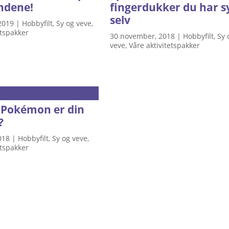
ndene!
fingerdukker du har s
selv
2019
|
Hobbyfilt
,
Sy og veve
,
etspakker
30 november, 2018
|
Hobbyfilt
,
Sy 
veve
,
Våre aktivitetspakker
 Pokémon er din
?
018
|
Hobbyfilt
,
Sy og veve
,
etspakker