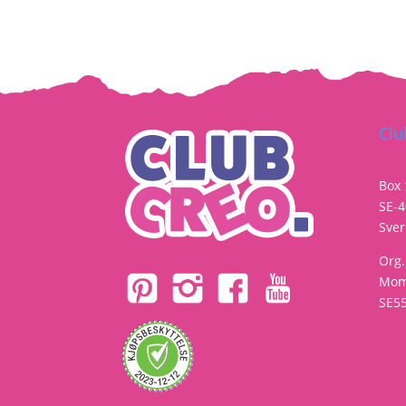
Clu
Box
SE-4
Sver
Org
Mom
SE5