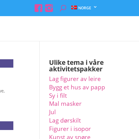
NORGE
Bestill
Ulike tema i våre
aktivitetspakker
Lag figurer av leire
Bygg et hus av papp
ve
,
Sy i filt
Mal masker
Jul
Lag dørskilt
Figurer i isopor
Kunst av snøre