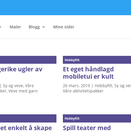
Maler
Blogg
Mine sider
Hobbyfilt
erike ugler av
Et eget håndlagd
mobiletui er kult
|
Sy og veve
,
Våre
26 mars, 2019
|
Hobbyfilt
,
Sy og ve
kker
,
Veve med garn
Våre aktivitetspakker
Hobbyfilt
det enkelt å skape
Spill teater med