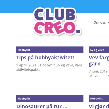
Om oss
Hobbyfilt
Sy og veve
Tips på hobbyaktivitet!
Vev farg
garn
9 april, 2021
|
Hobbyfilt
,
Sy og veve
,
Våre
aktivitetspakker
7 juni, 2019
aktivitetspa
Hobbyfilt
Hobbyfilt
Dinosaurer på tur …
Vi gjør 