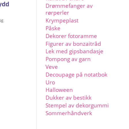
ydd
Drømmefanger av
rørperler
Krympeplast
og
Påske
Dekorer fotoramme
Figurer av bonzaitråd
Lek med gipsbandasje
Pompong av garn
Veve
Decoupage på notatbok
Uro
Halloween
Dukker av bestikk
Stempel av dekorgummi
Sommerhåndverk