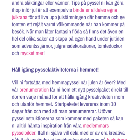
andra släktingar eller vänner. Tips på pyssel ni kan göra
ihop inför jul är att exempelvis
binda er alldeles egna
julkrans
för att liva upp julstämningen där hemma och ge
tomten ett rejält varmt välkommande när han kommer på
besök. När man låter fantasin flöda så finns det även en
hel del olika saker att skapa på egen hand under jultiden
som adventsstjärnor, julgransdekorationer, tomtedockor
och
mycket mer
!
Håll igång pysselaktiviteterna i hemmet!
Vill ni fortsätta med hemmapyssel när julen är över? Med
vår
prenumeration
får ni hem ett nytt pysselpaket direkt till
dörren varje månad för att hålla igång kreativiteten inom
och utanför hemmet. Startpaketet levereras inom 10
dagar från och med att man prenumererar. Utöver
pysselinstruktionerna som kommer med paketen så kan
ni alltid hämta inspiration från våra
medlemmars
pysselbilder
. Ifall ni själva vill dela med er av era kreativa
påhitt så använder ni hashtaggen #clubcreo på
Instagram