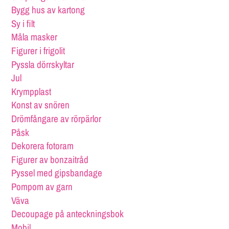
Bygg hus av kartong
Sy i filt
Måla masker
Figurer i frigolit
Pyssla dörrskyltar
Jul
Krympplast
Konst av snören
Drömfångare av rörpärlor
Påsk
Dekorera fotoram
Figurer av bonzaitråd
Pyssel med gipsbandage
Pompom av garn
Väva
Decoupage på anteckningsbok
Mobil