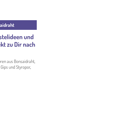
aidraht
stelideen und
ekt zu Dir nach
uren aus Bonsaidraht
,
 Gips und Styropor
,