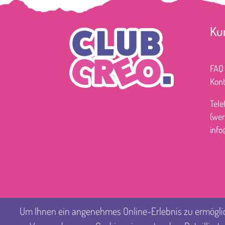
Ku
FAQ
Kont
Tel
(wer
info
Um Ihnen ein angenehmes Online-Erlebnis zu ermögliche