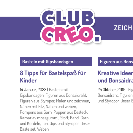
ZEIC
Basteln mit Gipsbandagen
Figuren aus Bons
8 Tipps für Bastelspaß für
Kreative Idee
Kinder
und Bonsaidr
14 Januar, 2022
|
Basteln mit
25 Oktober, 2019
|
Fi
Gipsbandagen
,
Figuren aus Bonsaidraht
,
Bonsaidraht
,
Figuren
Figuren aus Styropor
,
Malen und zeichnen
,
und Styropor
,
Unser B
Nähen mit Filz
,
Nähen und weben
,
Pompons aus Garn
,
Puppen aus Besteck
,
Ramar av mossgummi
,
Stoff, Band, Garn
und Kordeln
,
Ton, Gips und Styropor
,
Unser
Bastelset
,
Weben