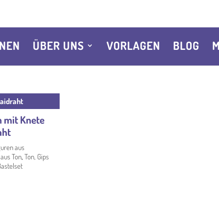
HNEN
ÜBER UNS
VORLAGEN
BLOG
M
aidraht
n mit Knete
aht
guren aus
 aus Ton
,
Ton, Gips
astelset