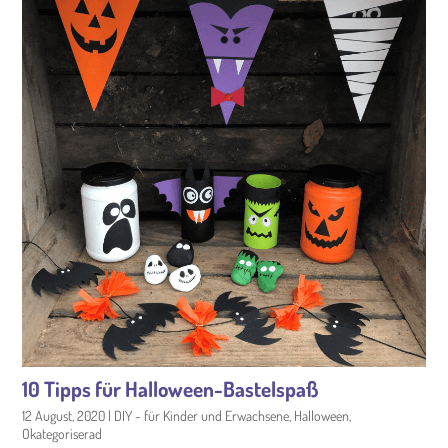
10 Tipps für Halloween-Bastelspaß
12 August, 2020
|
DIY - für Kinder und Erwachsene
,
Halloween
,
Okategoriserad