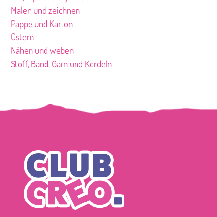
Malen und zeichnen
Pappe und Karton
Ostern
Nähen und weben
Stoff, Band, Garn und Kordeln