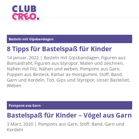
Basteln mit Gipsbandagen
8 Tipps für Bastelspaß für Kinder
14 Januar, 2022
|
Basteln mit Gipsbandagen
,
Figuren aus
Bonsaidraht
,
Figuren aus Styropor
,
Malen und zeichnen
,
Nähen mit Filz
,
Nähen und weben
,
Pompons aus Garn
,
Puppen aus Besteck
,
Ramar av mossgummi
,
Stoff, Band,
Garn und Kordeln
,
Ton, Gips und Styropor
,
Unser Bastelset
,
Weben
Pompons aus Garn
Bastelspaß für Kinder – Vögel aus Garn
3 März, 2020
|
Pompons aus Garn
,
Stoff, Band, Garn und
Kordeln