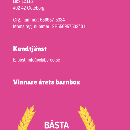
Box 12116
402 42 Göteborg
Org. nummer: 556957-5334
Moms reg. nummer: SE556957533401
Kundtjänst
E-post: info@clubcreo.se
Vinnare årets barnbox