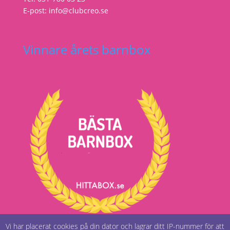
E-post: info@clubcreo.se
Vinnare årets barnbox
Vi har placerat cookies på din dator och lagrar ditt IP-nummer för att