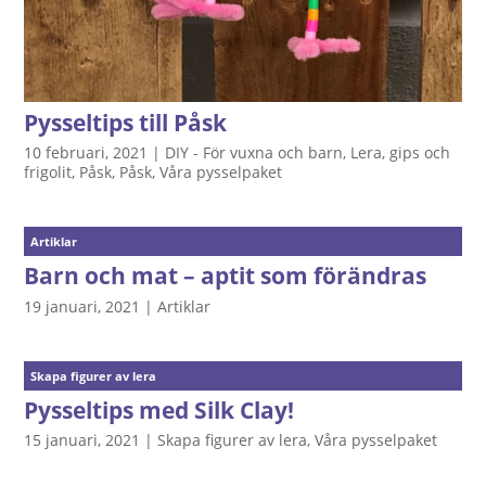
Pysseltips till Påsk
10 februari, 2021
|
DIY - För vuxna och barn
,
Lera, gips och
frigolit
,
Påsk
,
Påsk
,
Våra pysselpaket
Artiklar
Barn och mat – aptit som förändras
19 januari, 2021
|
Artiklar
Skapa figurer av lera
Pysseltips med Silk Clay!
15 januari, 2021
|
Skapa figurer av lera
,
Våra pysselpaket