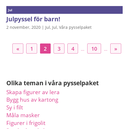
Jul
Julpyssel för barn!
2 november, 2020
|
Jul
,
Jul
,
Våra pysselpaket
«
1
2
3
4
10
»
...
...
Olika teman i våra pysselpaket
Skapa figurer av lera
Bygg hus av kartong
Sy i filt
Måla masker
Figurer i frigolit