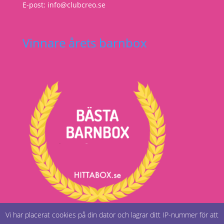
E-post: info@clubcreo.se
Vinnare årets barnbox
Vi har placerat cookies på din dator och lagrar ditt IP-nummer för att