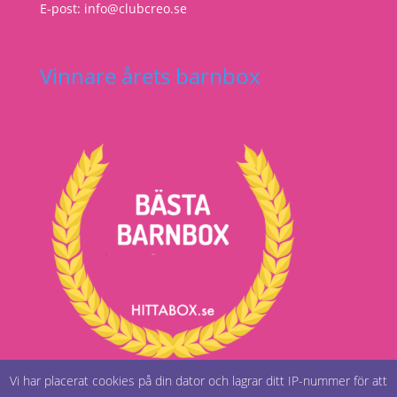
E-post: info@clubcreo.se
Vinnare årets barnbox
Vi har placerat cookies på din dator och lagrar ditt IP-nummer för att