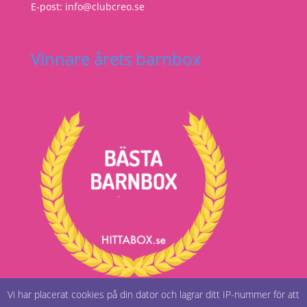
E-post: info@clubcreo.se
Vinnare årets barnbox
Vi har placerat cookies på din dator och lagrar ditt IP-nummer för att