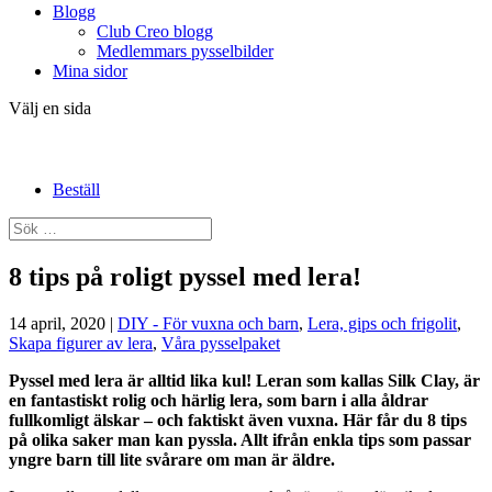
Blogg
Club Creo blogg
Medlemmars pysselbilder
Mina sidor
Välj en sida
Beställ
8 tips på roligt pyssel med lera!
14 april, 2020
|
DIY - För vuxna och barn
,
Lera, gips och frigolit
,
Skapa figurer av lera
,
Våra pysselpaket
Pyssel med lera är alltid lika kul! Leran som kallas Silk Clay, är
en fantastiskt rolig och härlig lera, som barn i alla åldrar
fullkomligt älskar – och faktiskt även vuxna. Här får du 8 tips
på olika saker man kan pyssla. Allt ifrån enkla tips som passar
yngre barn till lite svårare om man är äldre.