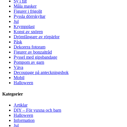
Sy i filt
Måla masker
Figurer i frigolit
Pyssla dörrskyltar
Jul
Krympplast
Konst av snören
Drömfångare av rörpärlor
Påsk
Dekorera fotoram
Figurer av bonzaitråd
Pyssel med gipsbandage
Pompom av garn
Väva
Decoupage på anteckningsbok
Mobil
Halloween
Kategorier
Artiklar
DIY – För vuxna och barn
Halloween
Information
Jul