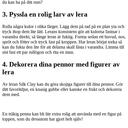
du kan ha på ditt rum?
3. Pyssla en rolig larv av lera
Rulla några kulor i olika färger. Lägg dem på rad på en plan yta och
tryck ihop dem lite lätt. Lerans konsistens gör att kulorna fastnar i
varandra direkt, så länge leran är fuktig. Forma sedan ett huvud, nos,
spröt och fötter och tryck fast på kroppen. Har leran börjat torka så
kan du fukta den lite för att delarna skall fästa i varandra. Limma till
sist fast ett par rullögon och rita en mun.
4. Dekorera dina pennor med figurer av
lera
Av leran Silk Clay kan du göra skojiga figurer till dina pennor. Gör
ditt favoritdjur, en knasig gubbe eller kanske en frukt och dekorera
dem med.
En tråkig penna kan bli lite extra rolig att använda med en figur på
toppen, som du dessutom har gjort helt själv!