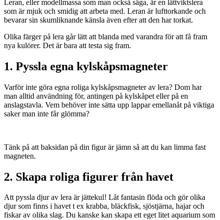
Leran, eller modellmassa som man också säga, är en lättviktslera
som är mjuk och smidig att arbeta med. Leran är lufttorkande och
bevarar sin skumliknande känsla även efter att den har torkat.
Olika färger på lera går lätt att blanda med varandra för att få fram
nya kulörer. Det är bara att testa sig fram.
1. Pyssla egna kylskåpsmagneter
Varför inte göra egna roliga kylskåpsmagneter av lera? Dom har
man alltid användning för, antingen på kylskåpet eller på en
anslagstavla. Vem behöver inte sätta upp lappar emellanåt på viktiga
saker man inte får glömma?
Tänk på att baksidan på din figur är jämn så att du kan limma fast
magneten.
2. Skapa roliga figurer från havet
Att pyssla djur av lera är jättekul! Låt fantasin flöda och gör olika
djur som finns i havet t ex krabba, bläckfisk, sjöstjärna, hajar och
fiskar av olika slag. Du kanske kan skapa ett eget litet aquarium som